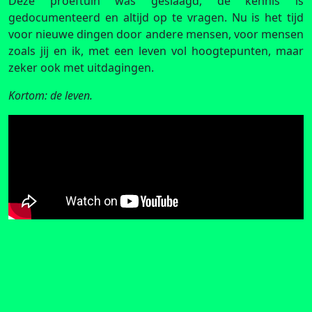
Deze proeftuin was geslaagd, de kennis is
gedocumenteerd en altijd op te vragen. Nu is het tijd
voor nieuwe dingen door andere mensen, voor mensen
zoals jij en ik, met een leven vol hoogtepunten, maar
zeker ook met uitdagingen.
Kortom: de leven.